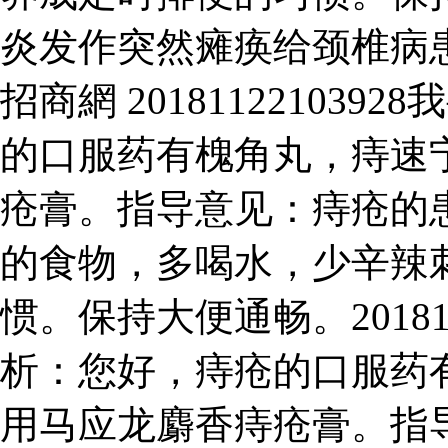
炎发作突然瘫痪给颈椎病
招商網 20181122103
的口服药有槐角丸，痔速
疮膏。指导意见：痔疮的
的食物，多喝水，少辛辣
惯。保持大便通畅。20181
析：您好，痔疮的口服药
用马应龙麝香痔疮膏。指