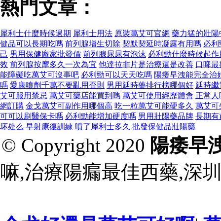
熱門文章：
犀利士什麼時候過期
犀利士用法
原裝萬艾可官網
藥力猛的壯陽
健品可以長期吃嗎
前列腺增生切除
契默契延時凝露有用嗎
必利
己
男用保健廠家批發價
前列腺尿尿有泡沫
必利勁什麼時候起作
效
前列腺按摩多久一次為宜
他達拉非片是治療還是改善
口啤最
能障礙吃萬艾可沒事吧
必利勁可以天天吃嗎
陽痿早洩能完全治
嗎
愛康噴劑千萬不要亂用否則
男用延時藥排行榜哪個好
延時繼
艾可服用禁忌
萬艾可藥店能買到嗎
萬艾可使用經歷體會
正常人
網訂購
金戈萬艾可副作用哪個高
吃一粒萬艾可能硬多久
萬艾可
可可以刷醫保卡嗎
必利勁能增加硬度嗎
男用壯陽藥品牌
長期有
坏处么
早射康復訓練
噴了犀利士多久
批發保健品壯陽藥
© Copyright 2020
陽痿早
嘛,治療陽瘺最佳西藥,深圳