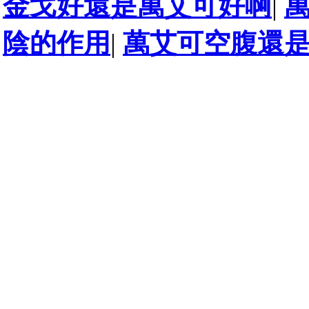
金戈好還是萬艾可好啊
|
陰的作用
|
萬艾可空腹還