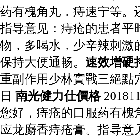
药有槐角丸，痔速宁等。
指导意见：痔疮的患者平
物，多喝水，少辛辣刺激
保持大便通畅。
速效增硬
重副作用少林實戰三絕點
日
南光健力仕價格
2018
您好，痔疮的口服药有槐
应龙麝香痔疮膏。指导意