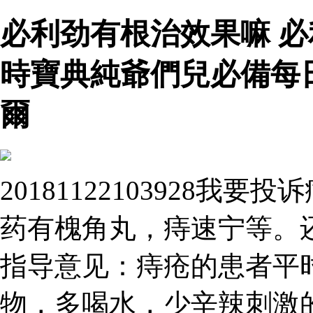
必利劲有根治效果嘛 
時寶典純爺們兒必備每
爾
20181122103928
药有槐角丸，痔速宁等。
指导意见：痔疮的患者平
物，多喝水，少辛辣刺激