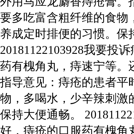
外用马应龙麝香痔疮膏。
要多吃富含粗纤维的食物
养成定时排便的习惯。保
20181122103928
药有槐角丸，痔速宁等。
指导意见：痔疮的患者平
物，多喝水，少辛辣刺激
保持大便通畅。 2018112
好，痔疮的口服药有槐角