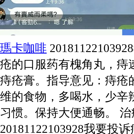
瑪卡咖啡
201811221
疮的口服药有槐角丸，痔
痔疮膏。指导意见：痔疮
维的食物，多喝水，少辛
习惯。保持大便通畅。 
20181122103928