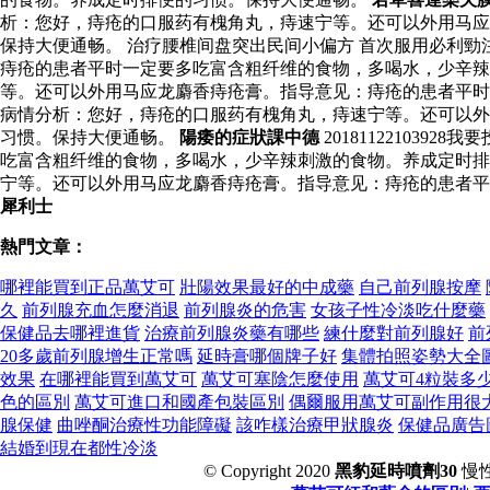
析：您好，痔疮的口服药有槐角丸，痔速宁等。还可以外用马应
保持大便通畅。 治疗腰椎间盘突出民间小偏方 首次服用必利勁注意
痔疮的患者平时一定要多吃富含粗纤维的食物，多喝水，少辛辣刺激
等。还可以外用马应龙麝香痔疮膏。指导意见：痔疮的患者平时一定
病情分析：您好，痔疮的口服药有槐角丸，痔速宁等。还可以外
习惯。保持大便通畅。
陽痿的症狀課中德
2018112210
吃富含粗纤维的食物，多喝水，少辛辣刺激的食物。养成定时排
宁等。还可以外用马应龙麝香痔疮膏。指导意见：痔疮的患者平
犀利士
熱門文章：
哪裡能買到正品萬艾可
壯陽效果最好的中成藥
自己前列腺按摩
久
前列腺充血怎麼消退
前列腺炎的危害
女孩子性冷淡吃什麼藥
保健品去哪裡進貨
治療前列腺炎藥有哪些
練什麼對前列腺好
前
20多歲前列腺增生正常嗎
延時膏哪個牌子好
集體拍照姿勢大全
效果
在哪裡能買到萬艾可
萬艾可塞陰怎麼使用
萬艾可4粒裝多
色的區別
萬艾可進口和國產包裝區別
偶爾服用萬艾可副作用很
腺保健
曲唑酮治療性功能障礙
該咋樣治療甲狀腺炎
保健品廣告
結婚到現在都性冷淡
© Copyright 2020
黑豹延時噴劑30
慢