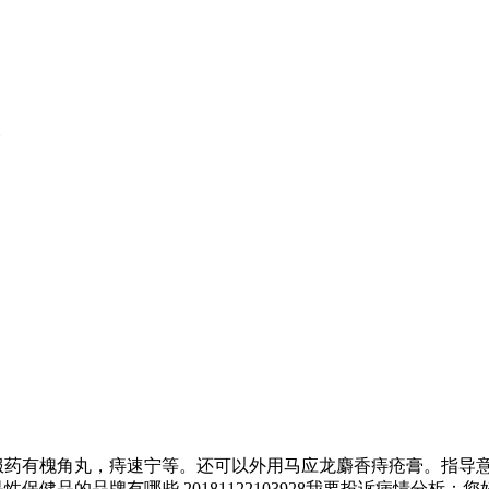
痔疮的口服药有槐角丸，痔速宁等。还可以外用马应龙麝香痔疮膏。
保健品的品牌有哪些 20181122103928我要投诉病情分