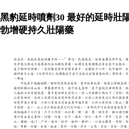
黑豹延時噴劑30 最好的延時
勃增硬持久壯陽藥