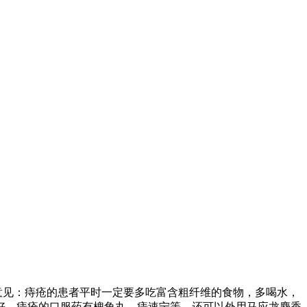
指导意见：痔疮的患者平时一定要多吃富含粗纤维的食物，多喝水，
析：您好，痔疮的口服药有槐角丸，痔速宁等。还可以外用马应龙麝香