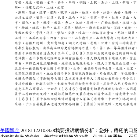
美國黑金
20181122103928我要投诉病情分析：您好，
少辛辣刺激的食物。养成定时排便的习惯。保持大便通畅。 正品性