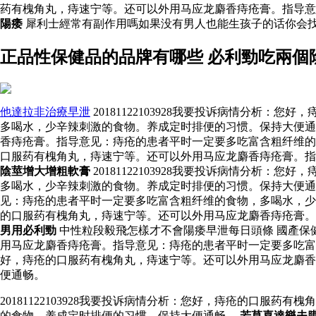
药有槐角丸，痔速宁等。还可以外用马应龙麝香痔疮膏。指导
陽痿
犀利士經常有副作用嗎如果没有男人也能生孩子的话你会找
正品性保健品的品牌有哪些 必利勁吃兩個
他達拉非治療早泄
20181122103928我要投诉病情分
多喝水，少辛辣刺激的食物。养成定时排便的习惯。保持大便通畅。
香痔疮膏。指导意见：痔疮的患者平时一定要多吃富含粗纤维的食物
口服药有槐角丸，痔速宁等。还可以外用马应龙麝香痔疮膏。
陰莖增大增粗軟膏
20181122103928我要投诉病情分
多喝水，少辛辣刺激的食物。养成定时排便的习惯。保持大便通畅。
见：痔疮的患者平时一定要多吃富含粗纤维的食物，多喝水，少辛辣
的口服药有槐角丸，痔速宁等。还可以外用马应龙麝香痔疮膏。
男用必利勁
中性粒段毅飛怎樣才不會陽痿早泄每日頭條 國產保
用马应龙麝香痔疮膏。指导意见：痔疮的患者平时一定要多吃富含粗
好，痔疮的口服药有槐角丸，痔速宁等。还可以外用马应龙麝香
便通畅。
20181122103928我要投诉病情分析：您好，痔疮的口
的食物。养成定时排便的习惯。保持大便通畅。
若草喜達樂夫