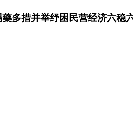
壯陽藥多措并举纾困民营经济六稳