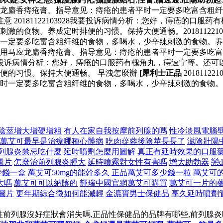
龙麝香痔疮膏。指导意见：痔疮的患者平时一定要多吃富含粗纤
 20181122103928我要投诉病情分析：您好，痔疮的口
的食物。养成定时排便的习惯。保持大便通畅。201811221
要多吃富含粗纤维的食物，多喝水，少辛辣刺激的食物。养成定时排便
用马应龙麝香痔疮膏。指导意见：痔疮的患者平时一定要多吃富
3928我要投诉病情分析：您好，痔疮的口服药有槐角丸，痔速宁等
便的习惯。保持大便通畅。 早洩怎麼辦
[犀利士正品
201811
时一定要多吃富含粗纤维的食物，多喝水，少辛辣刺激的食物。
陰莖增大增硬增粗
有人在家自我按摩前列腺的嗎
性冷淡風電腦
萬艾可最早是治療哪種心髒病
吃肉蓯蓉後陰莖長長了
滋陰壯陽
列腺炎禁忌吃什麼
延時噴劑怎麼用圖解
真正有延時效果的口服
圖片
怎麼治前列腺炎腫大
延時噴霧對女性有害嗎
增大助勃器
戀d
少錢一盒
萬艾可50mg的能幹多久
正品萬艾可多少錢一粒
萬艾可
大嗎
萬艾可可以納陰的
輝瑞中國官網萬艾可購買
萬艾可一片的
圖片
更年期綜合徵如何能減輕
金漉寶男士保健品
享久延時噴劑
性前列腺沒好症狀會消失嗎,正品性保健品的品牌有哪些,前列腺炎