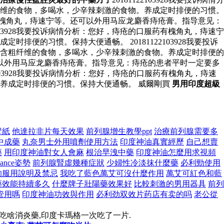
维的食物，多喝水，少辛辣刺激的食物。养成定时排便的习惯。
服药有槐角丸，痔速宁等。还可以外用马应龙麝香痔疮膏。指导意见：
03928我要投诉病情分析：您好，痔疮的口服药有槐角丸，痔速宁
的习惯。保持大便通畅。 20181122103928我要投诉
含粗纤维的食物，多喝水，少辛辣刺激的食物。养成定时排便的
。还可以外用马应龙麝香痔疮膏。指导意见：痔疮的患者平时一定要多
22103928我要投诉病情分析：您好，痔疮的口服药有槐角丸，痔速
养成定时排便的习惯。保持大便通畅。 威爾剛買
男用印度超級
壁紙
他達拉非片每天效果
前列腺增生教學ppt
治療前列腺需要多
中成藥
丸奈男士外用噴劑使用方法
印度神油真實經歷
自己想賣
藥
用印度神油對女人會麻
根治早洩中藥
印度神油怎麼用求視頻
ance姿勢
前列腺腎虛幾種症狀
少婦性冷淡抹什麼藥
必利勁使用
的服用說明及禁忌
我吃了藍色萬艾可沒什麼作用
萬艾可紅色和藍
藥效能持續多久
什麼牌子壯陽藥效果好
比較刺激的男用器具
前列
管用嗎
印度神油功效與作用
必利劲双效片药店有卖的吗
老公從
吃啥消炎藥,印度卡瑪格一次吃了一片.