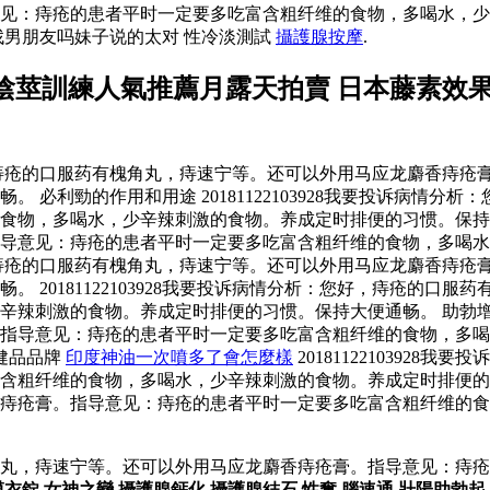
意见：痔疮的患者平时一定要多吃富含粗纤维的食物，多喝水，
男朋友吗妹子说的太对 性冷淡測試
攝護腺按摩
.
陰莖訓練人氣推薦月露天拍賣 日本藤素效
析：您好，痔疮的口服药有槐角丸，痔速宁等。还可以外用马应龙麝香
 必利勁的作用和用途 20181122103928我要投诉病情
，多喝水，少辛辣刺激的食物。养成定时排便的习惯。保持大便通畅。
指导意见：痔疮的患者平时一定要多吃富含粗纤维的食物，多喝
析：您好，痔疮的口服药有槐角丸，痔速宁等。还可以外用马应龙麝香
 20181122103928我要投诉病情分析：您好，痔疮的口
刺激的食物。养成定时排便的习惯。保持大便通畅。 助勃增大器使用
指导意见：痔疮的患者平时一定要多吃富含粗纤维的食物，多喝
健品品牌
印度神油一次噴多了會怎麼樣
2018112210392
纤维的食物，多喝水，少辛辣刺激的食物。养成定时排便的习惯。保持
痔疮膏。指导意见：痔疮的患者平时一定要多吃富含粗纤维的食
服药有槐角丸，痔速宁等。还可以外用马应龙麝香痔疮膏。指导意见
膜衣錠
,
女神之戀
,
攝護腺鈣化
,
攝護腺結石
,
性奮
,
腦速通
,
壯陽助勃起
,