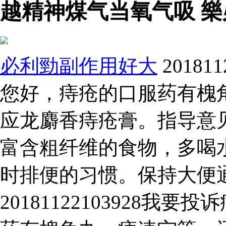
越精神煤气当氧气吸 樂
必利勁副作用好大
2018
您好，痔疮的口服药有槐
应龙麝香痔疮膏。指导意
富含粗纤维的食物，多喝
时排便的习惯。保持大便
20181122103928