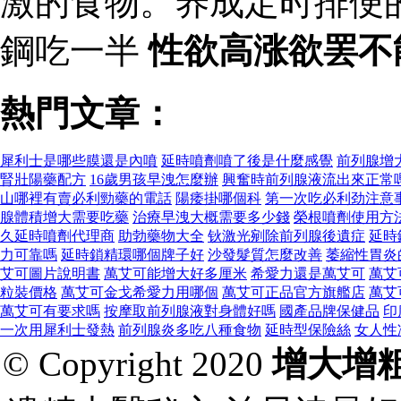
激的食物。养成定时排便
鋼吃一半
性欲高涨欲罢不
熱門文章：
犀利士是哪些膜還是內噴
延時噴劑噴了後是什麼感覺
前列腺增
腎壯陽藥配方
16歲男孩早洩怎麼辦
興奮時前列腺液流出來正常
山哪裡有賣必利勁藥的電話
陽痿掛哪個科
第一次吃必利劲注意
腺體積增大需要吃藥
治療早洩大概需要多少錢
榮根噴劑使用方
久延時噴劑代理商
助勃藥物大全
钬激光剜除前列腺後遺症
延時
力可靠嗎
延時鎖精環哪個牌子好
沙發髮質怎麼改善
萎縮性胃炎
艾可圖片說明書
萬艾可能增大好多厘米
希愛力還是萬艾可
萬艾
粒裝價格
萬艾可金戈希愛力用哪個
萬艾可正品官方旗艦店
萬艾
萬艾可有要求嗎
按摩取前列腺液對身體好嗎
國產品牌保健品
印
一次用犀利士發熱
前列腺炎多吃八種食物
延時型保險絲
女人性
© Copyright 2020
增大增