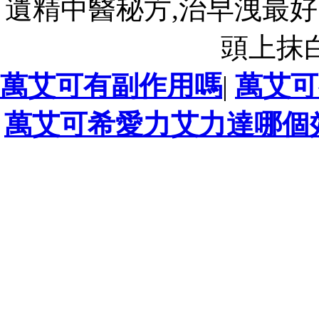
遺精中醫秘方,治早洩最好
頭上抹
萬艾可有副作用嗎
|
萬艾可
萬艾可希愛力艾力達哪個