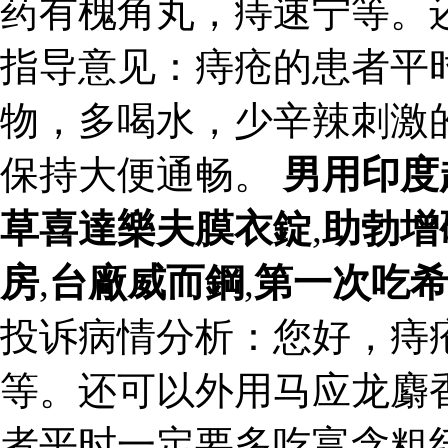
药有槐角丸，痔速宁等。
指导意见：痔疮的患者平
物，多喝水，少辛辣刺激
保持大便通畅。
男用印度
草喜達樂夫膜衣錠
,
助勃增
房
,
台廠威而鋼
,
第一次吃
投诉病情分析：您好，痔
等。还可以外用马应龙麝
者平时一定要多吃富含粗