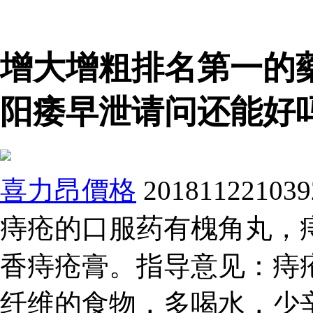
增大增粗排名第一的
阳痿早泄请问还能好
喜力昂價格
20181122
痔疮的口服药有槐角丸，
香痔疮膏。指导意见：痔
纤维的食物，多喝水，少