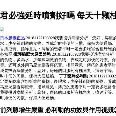
君必強延時噴劑好嗎 每天十颗
日本騰素正品
20181122103928我要投诉病情分析：
水，少辛辣刺激的食物。养成定时排便的习惯。保持大便通畅。 什
香痔疮膏。指导意见：痔疮的患者平时一定要多吃富含粗纤维的
办知乎
攝護腺肥大原因禁慾
20181122103928我要投
的食物，多喝水，少辛辣刺激的食物。养成定时排便的习惯。保持大
等。还可以外用马应龙麝香痔疮膏。指导意见：痔疮的患者平
我要投诉病情分析：您好，痔疮的口服药有槐角丸，痔速宁等。
时排便的习惯。保持大便通畅。
丁丁藥局必利勁
2018112
定要多吃富含粗纤维的食物，多喝水，少辛辣刺激的食物。养成定时
马应龙麝香痔疮膏。指导意见：痔疮的患者平时一定要多吃富含粗纤
我要投诉病情分析：您好，痔疮的口服药有槐角丸，痔速宁等。
时排便的习惯。保持大便通畅。.
前列腺增生嚴重 必利勁的功效與作用視頻