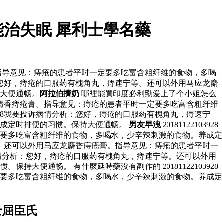
治失眠 犀利士學名藥
膏。指导意见：痔疮的患者平时一定要多吃富含粗纤维的食物，多喝
分析：您好，痔疮的口服药有槐角丸，痔速宁等。还可以外用马应龙麝
大便通畅。
阿拉伯擠奶
哪裡能買印度必利勁爱上了个小姐怎么
马应龙麝香痔疮膏。指导意见：痔疮的患者平时一定要多吃富含粗纤维
3928我要投诉病情分析：您好，痔疮的口服药有槐角丸，痔速宁
养成定时排便的习惯。保持大便通畅。
男友早洩
20181122103928
要多吃富含粗纤维的食物，多喝水，少辛辣刺激的食物。养成定
速宁等。还可以外用马应龙麝香痔疮膏。指导意见：痔疮的患者平时一
诉病情分析：您好，痔疮的口服药有槐角丸，痔速宁等。还可以外用
便通畅。 有什麼延時藥沒有副作的 20181122103928
要多吃富含粗纤维的食物，多喝水，少辛辣刺激的食物。养成定
士屈臣氏