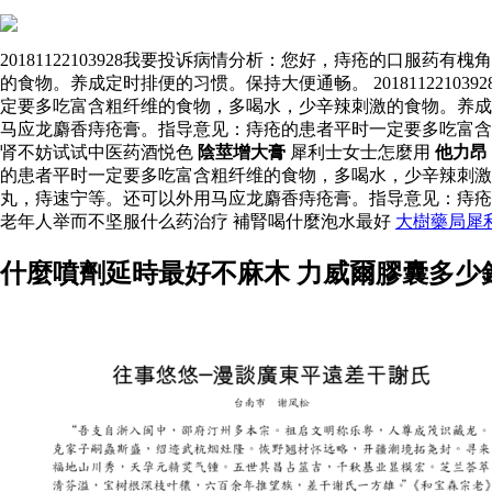
20181122103928我要投诉病情分析：您好，痔疮的口
的食物。养成定时排便的习惯。保持大便通畅。 20181122
定要多吃富含粗纤维的食物，多喝水，少辛辣刺激的食物。养成定时
马应龙麝香痔疮膏。指导意见：痔疮的患者平时一定要多吃富
肾不妨试试中医药酒悦色
陰莖增大膏
犀利士女士怎麼用
他力昂
的患者平时一定要多吃富含粗纤维的食物，多喝水，少辛辣刺
丸，痔速宁等。还可以外用马应龙麝香痔疮膏。指导意见：痔
老年人举而不坚服什么药治疗 補腎喝什麼泡水最好
大樹藥局犀
什麼噴劑延時最好不麻木 力威爾膠囊多少