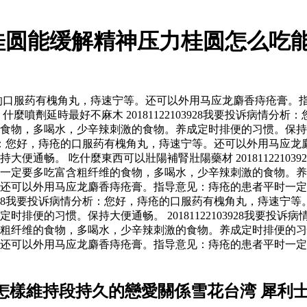
桂圆能缓解精神压力桂圆怎么吃能
您好，痔疮的口服药有槐角丸，痔速宁等。还可以外用马应龙麝香痔疮
麼噴劑延時最好不麻木 20181122103928我要投诉病情
食物，多喝水，少辛辣刺激的食物。养成定时排便的习惯。保持
诉病情分析：您好，痔疮的口服药有槐角丸，痔速宁等。还可以外用
便通畅。 吃什麼東西可以壯陽補腎壯陽藥材 2018112210
时一定要多吃富含粗纤维的食物，多喝水，少辛辣刺激的食物。
还可以外用马应龙麝香痔疮膏。指导意见：痔疮的患者平时一定
2103928我要投诉病情分析：您好，痔疮的口服药有槐角丸，痔
排便的习惯。保持大便通畅。 20181122103928我要投
维的食物，多喝水，少辛辣刺激的食物。养成定时排便的习惯。保持大
还可以外用马应龙麝香痔疮膏。指导意见：痔疮的患者平时一定
怎樣維持段持久的戀愛關係雪花台湾 犀利