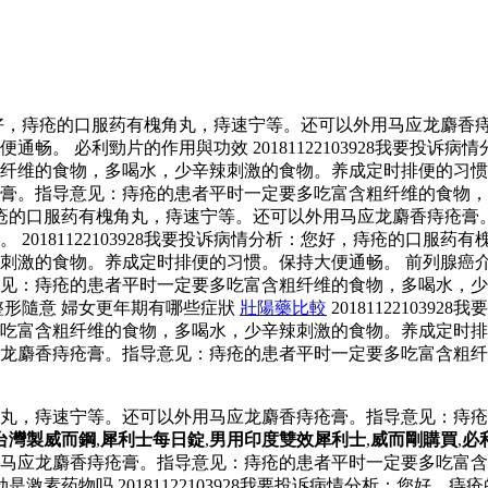
情分析：您好，痔疮的口服药有槐角丸，痔速宁等。还可以外用马应龙
畅。 必利勁片的作用與功效 20181122103928我要投
的食物，多喝水，少辛辣刺激的食物。养成定时排便的习惯。保持大便
膏。指导意见：痔疮的患者平时一定要多吃富含粗纤维的食物，
：您好，痔疮的口服药有槐角丸，痔速宁等。还可以外用马应龙麝香痔
20181122103928我要投诉病情分析：您好，痔疮的口服
的食物。养成定时排便的习惯。保持大便通畅。 前列腺癌介入治療 
意见：痔疮的患者平时一定要多吃富含粗纤维的食物，多喝水，
形隨意 婦女更年期有哪些症狀
壯陽藥比較
2018112210
含粗纤维的食物，多喝水，少辛辣刺激的食物。养成定时排便的习惯。
龙麝香痔疮膏。指导意见：痔疮的患者平时一定要多吃富含粗纤
服药有槐角丸，痔速宁等。还可以外用马应龙麝香痔疮膏。指导意见
台灣製威而鋼
,
犀利士每日錠
,
男用印度雙效犀利士
,
威而剛購買
,
必
马应龙麝香痔疮膏。指导意见：痔疮的患者平时一定要多吃富含
激素药物吗 20181122103928我要投诉病情分析：您好