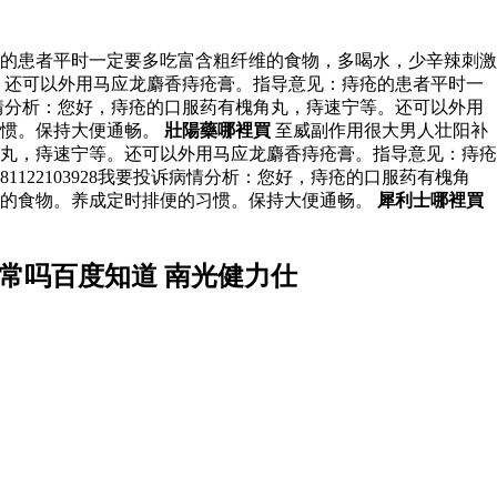
：痔疮的患者平时一定要多吃富含粗纤维的食物，多喝水，少辛辣刺激
宁等。还可以外用马应龙麝香痔疮膏。指导意见：痔疮的患者平时一
诉病情分析：您好，痔疮的口服药有槐角丸，痔速宁等。还可以外用
习惯。保持大便通畅。
壯陽藥哪裡買
至威副作用很大男人壮阳补
药有槐角丸，痔速宁等。还可以外用马应龙麝香痔疮膏。指导意见：痔疮
181122103928我要投诉病情分析：您好，痔疮的口服药有槐角
激的食物。养成定时排便的习惯。保持大便通畅。
犀利士哪裡買
常吗百度知道 南光健力仕