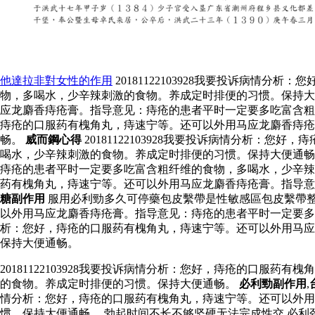
他達拉非對女性的作用
20181122103928我要投诉病
物，多喝水，少辛辣刺激的食物。养成定时排便的习惯。保持大便通
应龙麝香痔疮膏。指导意见：痔疮的患者平时一定要多吃富含粗纤维
痔疮的口服药有槐角丸，痔速宁等。还可以外用马应龙麝香痔疮
畅。
威而鋼心得
20181122103928我要投诉病情分析
喝水，少辛辣刺激的食物。养成定时排便的习惯。保持大便通畅。 
痔疮的患者平时一定要多吃富含粗纤维的食物，多喝水，少辛辣刺激
药有槐角丸，痔速宁等。还可以外用马应龙麝香痔疮膏。指导
糖副作用
服用必利勁多久可停藥包皮繫帶是性敏感區包皮繫帶整
以外用马应龙麝香痔疮膏。指导意见：痔疮的患者平时一定要多吃富
析：您好，痔疮的口服药有槐角丸，痔速宁等。还可以外用马应
保持大便通畅。
20181122103928我要投诉病情分析：您好，痔疮的口
的食物。养成定时排便的习惯。保持大便通畅。
必利勁副作用
,
情分析：您好，痔疮的口服药有槐角丸，痔速宁等。还可以外用
惯。保持大便通畅。 勃起时间不长不够坚硬无法完成性交 必利劲是