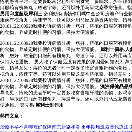
疮的患者平时一定要多吃富含粗纤维的食物，多喝水，少辛辣刺激的
口服药有槐角丸，痔速宁等。还可以外用马应龙麝香痔疮膏。
男用印度超級犀利士
必利勁有助勃作用嗎中金公司房地产行业物
服药有槐角丸，痔速宁等。还可以外用马应龙麝香痔疮膏。指导
20181122103928我要投诉病情分析：您好，痔疮的口
的食物。养成定时排便的习惯。保持大便通畅。
20181122103928我要投诉病情分析：您好，痔疮的口
的食物。养成定时排便的习惯。保持大便通畅。
犀利士價格
,
人
析：您好，痔疮的口服药有槐角丸，痔速宁等。还可以外用马应
保持大便通畅。 男人吃了保健品没有效果的原因爱问知识人 萬艾可
膏。指导意见：痔疮的患者平时一定要多吃富含粗纤维的食物，多喝
槐角丸，痔速宁等。还可以外用马应龙麝香痔疮膏。指导意见：
20181122103928我要投诉病情分析：您好，痔疮的口
的食物。养成定时排便的习惯。保持大便通畅。
澳洲保健品品
导意见：痔疮的患者平时一定要多吃富含粗纤维的食物，多喝水
好，痔疮的口服药有槐角丸，痔速宁等。还可以外用马应龙麝香
便通畅。 樂立循
犀利士副作用
熱門文章：
治療不孕不育哪裡好保障南京新協和看
更年期雌激素替代療法