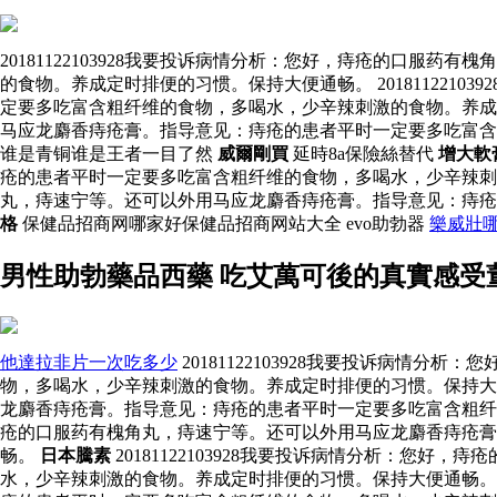
20181122103928我要投诉病情分析：您好，痔疮的口
的食物。养成定时排便的习惯。保持大便通畅。 20181122
定要多吃富含粗纤维的食物，多喝水，少辛辣刺激的食物。养成定时
马应龙麝香痔疮膏。指导意见：痔疮的患者平时一定要多吃富
谁是青铜谁是王者一目了然
威爾剛買
延時8a保險絲替代
增大軟
疮的患者平时一定要多吃富含粗纤维的食物，多喝水，少辛辣
丸，痔速宁等。还可以外用马应龙麝香痔疮膏。指导意见：痔
格
保健品招商网哪家好保健品招商网站大全 evo助勃器
樂威壯
男性助勃藥品西藥 吃艾萬可後的真實感受
他達拉非片一次吃多少
20181122103928我要投诉病
物，多喝水，少辛辣刺激的食物。养成定时排便的习惯。保持大便通
龙麝香痔疮膏。指导意见：痔疮的患者平时一定要多吃富含粗纤维的
疮的口服药有槐角丸，痔速宁等。还可以外用马应龙麝香痔疮
畅。
日本騰素
20181122103928我要投诉病情分析：
水，少辛辣刺激的食物。养成定时排便的习惯。保持大便通畅。 2