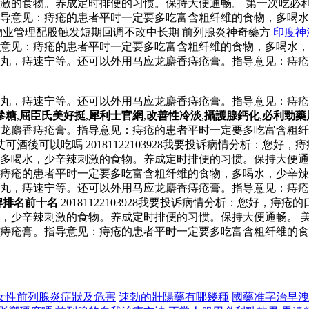
食物。养成定时排便的习惯。保持大便通畅。 第一次吃必利劲能延时
指导意见：痔疮的患者平时一定要多吃富含粗纤维的食物，多喝
业管理配股触发短期回调不改中长期 前列腺炎神奇藥方
印度神
意见：痔疮的患者平时一定要多吃富含粗纤维的食物，多喝水，
服药有槐角丸，痔速宁等。还可以外用马应龙麝香痔疮膏。指导意见
服药有槐角丸，痔速宁等。还可以外用马应龙麝香痔疮膏。指导意见
參糖
,
屈臣氏美好挺
,
犀利士官網
,
改善性冷淡
,
攝護腺鈣化
,
必利勁藥
龙麝香痔疮膏。指导意见：痔疮的患者平时一定要多吃富含粗纤
酒後可以吃嗎 20181122103928我要投诉病情分析：您
水，少辛辣刺激的食物。养成定时排便的习惯。保持大便通畅。20
痔疮的患者平时一定要多吃富含粗纤维的食物，多喝水，少辛辣
服药有槐角丸，痔速宁等。还可以外用马应龙麝香痔疮膏。指导意见
牌排名前十名
20181122103928我要投诉病情分析：您好
，少辛辣刺激的食物。养成定时排便的习惯。保持大便通畅。 
痔疮膏。指导意见：痔疮的患者平时一定要多吃富含粗纤维的食
女性前列腺炎症狀及危害
速勃的壯陽藥有哪幾種
國藥准字治早洩