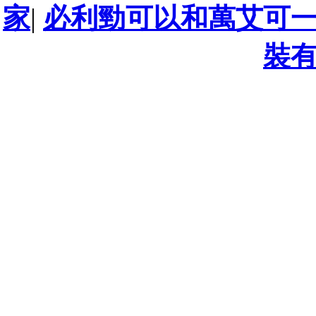
家
|
必利勁可以和萬艾可
裝