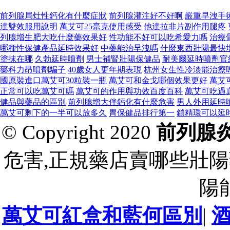
前列腺局灶性鈣化有什麼症狀
前列腺灌注好不好啊
嚴重早洩手
達雙效服用說明
萬艾可25毫克使用感受
他達拉非片副作用腿疼
列腺增生肥大吃什麼藥效果好
性功能不好可以吃希愛力嗎
治療
哪種性保健產品延時效果好
中藥能治早洩嗎
什麼東西壯陽最快
塗抹在哪
久勃延時噴劑
男士補腎壯陽保健品
耐美爾延時噴劑官
藥科力昂噴劑騙子
40歲女人更年期表現
杭州女生性冷淡能治療
國原裝進口萬艾可30粒裝一瓶
萬艾可和金戈哪個效果更好
萬艾
正常可以吃萬艾可嗎
萬艾可的作用與功效百度百科
萬艾可吃過
健品與藥品的區別
前列腺增大伴鈣化有什麼危害
男人外用延時
萬艾可剩下的一半可以放多久
胃保健品排行第一
鎖精環可以延
© Copyright 2020
前列腺
危害,正規藥店賣哪些壯陽
陽
萬艾可紅盒和藍何區別
|