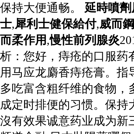
保持大便通畅。
延時噴劑
士
,
犀利士健保給付
,
威而
而柔作用
,
慢性前列腺炎
2
析：您好，痔疮的口服药
用马应龙麝香痔疮膏。指
多吃富含粗纤维的食物，
成定时排便的习惯。保持
沒有效果诚意药业成为新