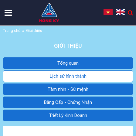
Trang chủ
Giới thiệu
GIỚI THIỆU
Tổng quan
Lịch sử hình thành
Tầm nhìn - Sứ mệnh
Bằng Cấp - Chứng Nhận
Triết Lý Kinh Doanh