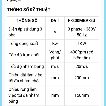
THÔNG SỐ KỸ THUẬT:
THÔNG SỐ
ĐVT
F-200MBA-2U
Điện áp sử dụng 3
3 phase - 380V
V
pha
50Hz
Tổng công suất
Kw
1KW
Vòng/
400Rpm (có
Tốc độ trục chổi
phút
biến tần)
Tốc độ nhám băng
m/s
20m/s
Chiều dài làm việc
mm
200mm
tối đa nhám chổi
Chiều rộng làm
việc tối đa nhám
mm
150mm
băng