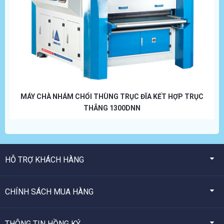
MÁY CHÀ NHÁM CHỔI THÙNG TRỤC ĐĨA KẾT HỢP TRỤC
THẲNG 1300DNN
HỖ TRỢ KHÁCH HÀNG
CHÍNH SÁCH MUA HÀNG
THÔNG TIN HỒNG KÝ