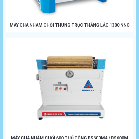
MÁY CHÀ NHÁM CHỔI THÙNG TRỤC THẲNG LẮC 1300 NNO
MÁY CHÀ NHÁM CHỔI 600 THỦ CÔNG BS600MA / BS600M